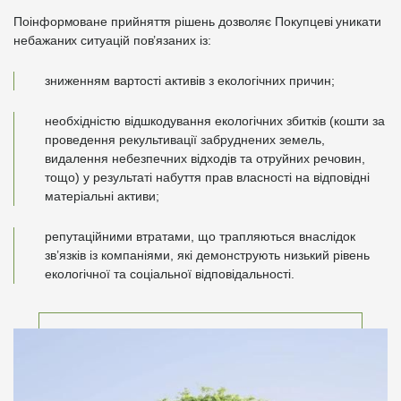
Поінформоване прийняття рішень дозволяє Покупцеві уникати
небажаних ситуацій пов’язаних із:
зниженням вартості активів з екологічних причин;
необхідністю відшкодування екологічних збитків (кошти за
проведення рекультивації забруднених земель,
видалення небезпечних відходів та отруйних речовин,
тощо) у результаті набуття прав власності на відповідні
матеріальні активи;
репутаційними втратами, що трапляються внаслідок
зв’язків із компаніями, які демонструють низький рівень
екологічної та соціальної відповідальності.