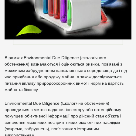
В рамках Environmental Due Diligence (екологічного
обстеження) визначаються і оцінюються ризики, пов’язані з
можливим забрудненням навколишнього середовища до і під
час придбання або продажу майна, а також досліджуються
питання впливу природоохоронних вимог і норм на вартість
майна та бізнесу.
Environmental Due Diligence (Екологічне обстеження)
проводиться з метою надання інвестору або потенційному
покупцеві об’єктивної інформації про дійсний стан об’єкта і
виявлення можливих несприятливих екологічних наслідків
(зокрема, забруднень), пов’язаних з історичним
використанням.