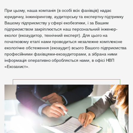
При цьому, наша компанія (в особі всіх фахівців) надає
юридичну, інжинірингову, аудиторську та експертну підтримку
Вашому підприємству у сфері екобезпеки, і за Вашим
підприємством закріплюється наш персональний інженер-
еколог (екоаудитор, технічний експерт). Для цього на
початковому етапі нами проводиться незалежне комплексне
екологічне обстеження (екоаудит) всього Вашого підприємства
професійними фахівцями-екоаудиторами, а зібрана ними
інформація оперативно обробляється нами, в офісі НВП
«Екозахист».