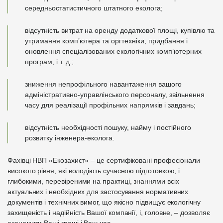
середньостатистичного штатного еколога;
відсутність витрат на оренду додаткової площі, купівлю та
утримання комп’ютера та оргтехніки, придбання і
оновлення спеціалізованих екологічних комп’ютерних
програм, і т. д.;
зниження непрофільного навантаження вашого
адміністративно-управлінського персоналу, звільнення
часу для реалізації профільних напрямків і завдань;
відсутність необхідності пошуку, найму і постійного
розвитку інженера-еколога.
Фахівці НВП «Екозахист» – це сертифіковані професіонали
високого рівня, які володіють сучасною підготовкою, і
глибокими, перевіреними на практиці, знаннями всіх
актуальних і необхідних для застосування нормативних
документів і технічних вимог, що якісно підвищує екологічну
захищеність і надійність Вашої компанії, і, головне, – дозволяє
економити Ваші гроші і Ваш час.