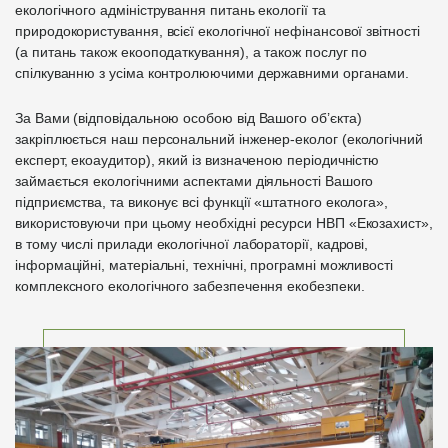
екологічного адміністрування питань екології та
природокористування, всієї екологічної нефінансової звітності
(а питань також екооподаткування), а також послуг по
спілкуванню з усіма контролюючими державними органами.
За Вами (відповідальною особою від Вашого об’єкта)
закріплюється наш персональний інженер-еколог (екологічний
експерт, екоаудитор), який із визначеною періодичністю
займається екологічними аспектами діяльності Вашого
підприємства, та виконує всі функції «штатного еколога»,
використовуючи при цьому необхідні ресурси НВП «Екозахист»,
в тому числі прилади екологічної лабораторії, кадрові,
інформаційні, матеріальні, технічні, програмні можливості
комплексного екологічного забезпечення екобезпеки.