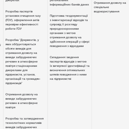
джерелах
регіональних
Отримання дозволу на
інформаційних банків даних
спеціальне
Розробка паспортів
водокористування
установок очищення газу
Підготовка техдокументації
(ГОУ), оформлення актів
з інвентаризації відходів та
перевірки ефективності
супровід її розгляду
роботи ГОУ
природоохоронними
органами з метою
отримання дозволу на
Розробка “Документів, у
здійснення операцій у сфері
яких обґрунтовуються
ї
поводження з відходами
обсяги викидів для
отримання дозволу на
викиди забруднюючих
Складання і ведення
речовин в атмосферне
паспортів відходів з метою
повітря стаціонарними
їх вичерпної ідентифікації та
джерелами для
визначення оптимальних
підприємств, установ,
шляхів поводження з ними
організацій та громадян-
на підприємстві
підприємців”
Отримання дозволу на
викиди забруднюючих
речовин в атмосферне
повітря
Розробка та затвердження
технологічних нормативів
викидів забруднюючих