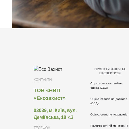
ПРОЕКТУВАННЯ ТА
ЕКСПЕРТИЗИ
КОНТАКТИ
Стратегічна екологічна
оцінка (СЕО)
ТОВ «НВП
«Екозахист»
Оцінка впливів на довкілля
(ОВД)
03039, м. Київ, вул.
Оцінка екологічних ризиків
Деміївська, 18 к.3
Післяпроектний моніторинг
ТЕЛЕФОН