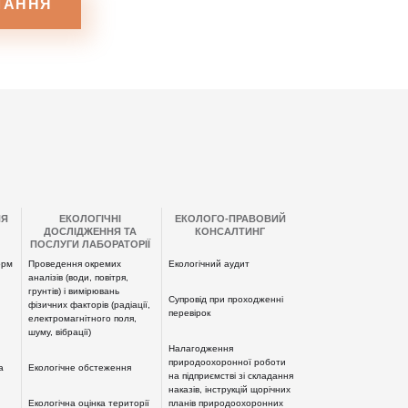
НЯ
ЕКОЛОГІЧНІ
ЕКОЛОГО-ПРАВОВИЙ
ДОСЛІДЖЕННЯ ТА
КОНСАЛТИНГ
ПОСЛУГИ ЛАБОРАТОРІЇ
орм
Проведення окремих
Екологічний аудит
аналізів (води, повітря,
грунтів) і вимірювань
Супровід при проходженні
фізичних факторів (радіації,
перевірок
електромагнітного поля,
шуму, вібрації)
Налагодження
природоохоронної роботи
а
Екологічне обстеження
на підприємстві зі складання
наказів, інструкцій щорічних
Екологічна оцінка території
планів природоохоронних