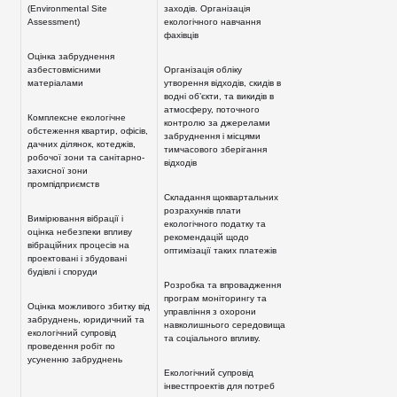
(Environmental Site
заходів. Організація
Assessment)
екологічного навчання
фахівців
Оцінка забруднення
азбестовмісними
Організація обліку
матеріалами
утворення відходів, скидів в
водні об’єкти, та викидів в
атмосферу, поточного
Комплексне екологічне
контролю за джерелами
обстеження квартир, офісів,
забруднення і місцями
дачних ділянок, котеджів,
тимчасового зберігання
робочої зони та санітарно-
відходів
захисної зони
промпідприємств
Складання щоквартальних
розрахунків плати
Вимірювання вібрації і
екологічного податку та
оцінка небезпеки впливу
рекомендацій щодо
вібраційних процесів на
оптимізації таких платежів
проектовані і збудовані
будівлі і споруди
Розробка та впровадження
програм моніторингу та
Оцінка можливого збитку від
управління з охорони
забруднень, юридичний та
навколишнього середовища
екологічний супровід
та соціального впливу.
проведення робіт по
усуненню забруднень
Екологічний супровід
інвестпроектів для потреб