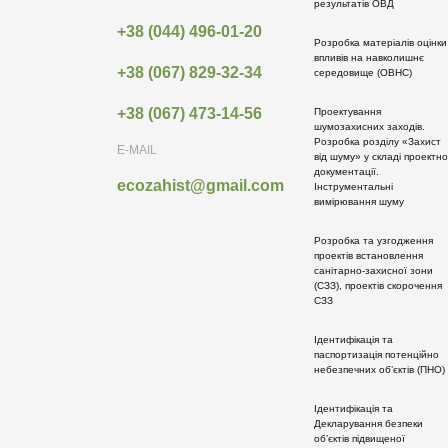
результатів ОВД
+38 (044) 496-01-20
Розробка матеріалів оцінки
впливів на навколишнє
+38 (067) 829-32-34
середовище (ОВНС)
+38 (067) 473-14-56
Проектування
шумозахисних заходів.
Розробка розділу «Захист
E-MAIL
від шуму» у складі проектно
документації.
ecozahist@gmail.com
Інструментальні
вимірювання шуму
Розробка та узгодження
проектів встановлення
санітарно-захисної зони
(СЗЗ), проектів скорочення
СЗЗ
Ідентифікація та
паспортизація потенційно
небезпечних об’єктів (ПНО)
Ідентифікація та
Декларування безпеки
об’єктів підвищеної