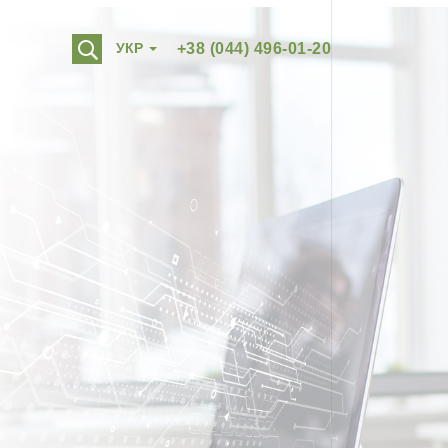
УКР
+38 (044) 496-01-20
РУС
ENG