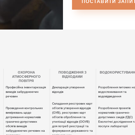
ОХОРОНА
ПОВОДЖЕННЯ З
ВОДОКОРИСТУВАН
АТМОСФЕРНОГО
ВІДХОДАМИ
ПОВІТРЯ
Професійна інвентаризація
Декларація утворення
Розроблення питомих н
викидів забруднюючих
відходів
водоспоживання та
речовин
водовідведення
Складання реєстрових карт
Проведення контрольних
об’єктів утворення відходів
Розроблення проектів
вимірювань щодо
(ОУВ), реєстрових карт
нормативів гранично-
дотримання нормативів
об’єктів оброблення та
допустимих скидів (ГДС)
гранично-допустимих
утилізації відходів (ООУВ)
Екологічні дослідження т
обсягів викидів
для потреб реєстрації та
послуги лабораторії
забруднюючих речовин на
формування державного та